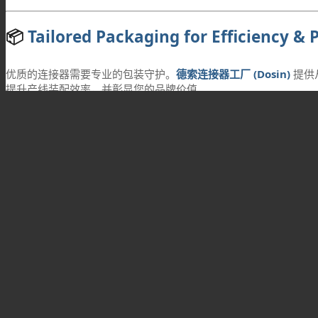
📦
Tailored Packaging for Efficiency & 
优质的连接器需要专业的包装守护。
德索连接器工厂 (Dosin)
提供
提升产线装配效率，并彰显您的品牌价值。
🚀
核心定制维度 | Packaging Customization Optio
🏭
自动化产线适配 (Automation Ready)
载带卷盘包装 (Tape & Reel)：
专为 SMT 自动贴
管状包装 (Tube Packing)：
针对半自动组装线，定制
托盘包装 (Tray Packing)：
针对大尺寸或异形连接器，
🛡️
极端环境防护 (Enhanced Protection)
防静电封装 (ESD Protection)：
采用专业防静电材料