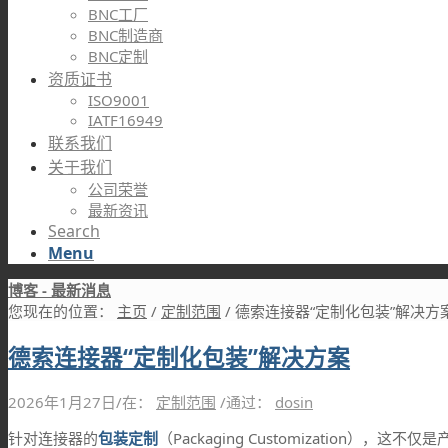
BNC工厂
BNC制造商
BNC定制
资质证书
ISO9001
IATF16949
联系我们
关于我们
公司荣誉
最新资讯
Search
Menu
博客 - 最新消息
您现在的位置：
主页
/
定制范围
/
德索连接器“定制化包装”解决方
德索连接器“定制化包装”解决方案
2026年1月27日
/
在：
定制范围
/
通过：
dosin
针对连接器的
包装定制
（Packaging Customizatio