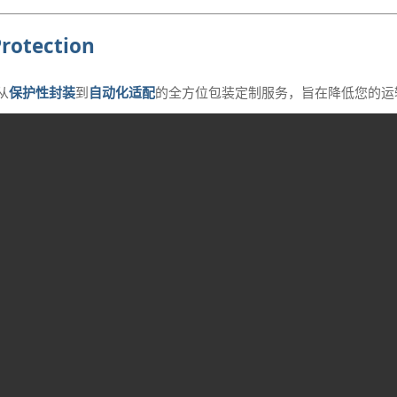
Protection
从
保护性封装
到
自动化适配
的全方位包装定制服务，旨在降低您的运
ns
片机设计，定制载带宽度与口袋深度，确保拾取精准、不卡料。
防静电硬管，保护引脚不弯曲。
定制专用真空气泡盘（Tray），防止碰撞。
，保护高灵敏度电子元件免受静电放电损伤。