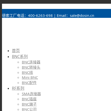
BNC接头
德索工厂电话：400-6263-698 | Email：sale@dosin.cn
首页
BNC系列
BNC连接器
BNC转接头
BNC线
Mini BNC
BNC配件
RF系列
SMA连接器
BNC插座
BNC端子
BNC公司