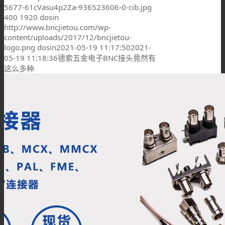
5677-61cVasu4p2Za-936523606-0-cib.jpg
400
1920
dosin
http://www.bncjietou.com/wp-
content/uploads/2017/12/bncjietou-
logo.png
dosin
2021-05-19 11:17:50
2021-
05-19 11:18:36
德索五金电子BNC接头竟然有
这么多种