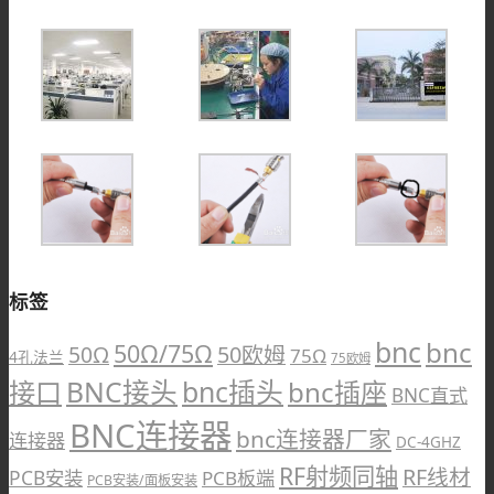
标签
bnc
bnc
50Ω/75Ω
50Ω
50欧姆
75Ω
4孔法兰
75欧姆
bnc插头
接口
BNC接头
bnc插座
BNC直式
BNC连接器
bnc连接器厂家
连接器
DC-4GHZ
RF射频同轴
RF线材
PCB安装
PCB板端
PCB安装/面板安装