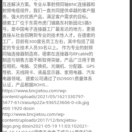
互连解决方案。专业从事射频同轴BNC连接器和
射频电缆组件，我们一直共同提供卓越的客户服
务，强大的优质产品，满足客户需求的目标。
德索工厂位于东莞市虎门镇路东村新园北5路5
号，是中国电子连接器工厂最发达的地方，更易
直接从社会招聘到专业的技术性人才。在德索的
工厂，目前有300度名员工左右，其中包括了固
定的专业技术人员30名以上。 作为专业的射频
同轴连接器制造商，德索在连接器与RFcable的
制造与销售方面不断取得突破，产品广泛用于数
位相机、电脑、交换机、光端机、分配器、GPS
导航、无线网卡、液晶显示器、家用电器、汽车
电器领域。 德索公司通过了ISO9001质量体系
认证，产品根据ROHS…
https://www.bncjietou.com/wp-
content/uploads/2021/05/1621330797-
5677-61cVasu4p2Za-936523606-0-cib.jpg
400
1920
dosin
http://www.bncjietou.com/wp-
content/uploads/2017/12/bncjietou-
logo.png
dosin
2021-05-19 11:03:10
2021-
05-19 11:03:10
德索五金电子成立16周年纪念