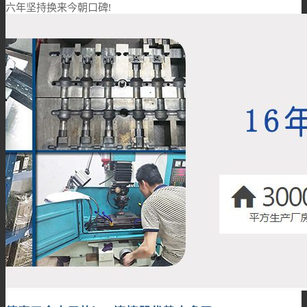
六年坚持换来今朝口碑!