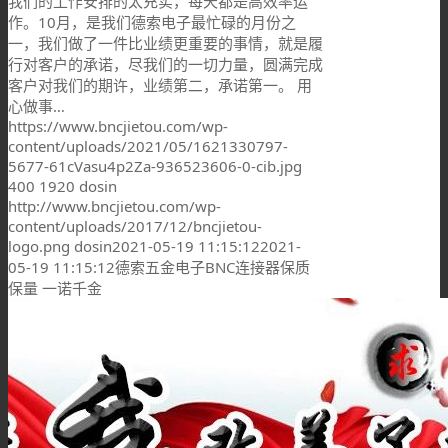
我们的工作安排的太充实，每天都是高效率运
作。10月，是我们德索电子最忙碌的月份之
一，我们做了一件比业绩更重要的事情，就是履
行对客户的承诺，尽我们的一切力量，圆满完成
客户对我们的期许，业绩第二，承诺第一。 用
心做事…
https://www.bncjietou.com/wp-
content/uploads/2021/05/1621330797-
5677-61cVasu4p2Za-936523606-0-cib.jpg
400
1920
dosin
http://www.bncjietou.com/wp-
content/uploads/2017/12/bncjietou-
logo.png
dosin
2021-05-19 11:15:12
2021-
05-19 11:15:12
德索五金电子BNC连接器保质
保量 一诺千金