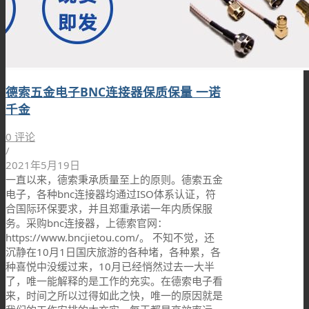
德索五金电子BNC连接器保质保量 一诺
千金
0 评论
/
2021年5月19日
一直以来，德索秉承质量至上的原则。德索五金
电子，各种bnc连接器均通过ISO体系认证，符
合国际环保要求，并且郑重承诺一年内质保服
务。采购bnc连接器，上德索官网：
https://www.bncjietou.com/。 不知不觉，还
沉静在10月1日国庆旅游的各种堵，各种累，各
种喜悦中没缓过来，10月已经悄然过去一大半
了，唯一能解释的是工作的充实。在德索电子看
来，时间之所以过得如此之快，唯一的原因就是