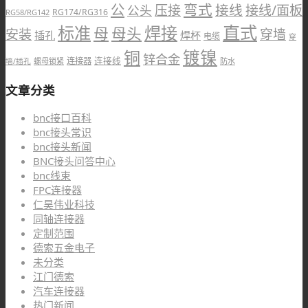
公
弯式
接线
压接
接线/面板
公头
RG174/RG316
RG58/RG142
直式
标准
焊接
母
母头
安装
穿墙
插孔
焊杯
电缆
穿
铜
镀镍
锌合金
连接线
连接器
螺母锁紧
防水
墙/插孔
文章分类
bnc接口百科
bnc接头常识
bnc接头新闻
BNC接头问答中心
bnc线束
FPC连接器
仁昊伟业科技
同轴连接器
定制范围
德索五金电子
未分类
江门德索
汽车连接器
热门新闻