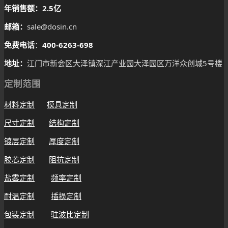
年销售额：2.5亿
邮箱：
sale@dosin.cn
免费电话
：
400-6263-698
地址：
江门市新会区大泽镇深江产业园大泽园区万洋众创城5号楼
定制范围
材料定制
模具定制
尺寸定制
结构定制
镀层定制
厚度定制
胶芯定制
阻抗定制
盐雾定制
频率定制
耐温定制
插损定制
包装定制
驻波比定制