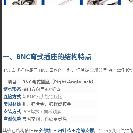
一、BNC弯式插座的结构特点
BNC弯式插座属于 BNC 母座的一种，但其端口部分呈 90° 弯
项目
BNC弯式插座（Right-Angle Jack）
结构形态
接口方向呈90°折弯
连接方式
与BNC公头旋锁连接
常见材质
铜、锌合金、镀镍或镀金
安装方式
PCB焊接 / 面板锁紧
弯型优势
节省空间、布线更灵活
其核心结构依旧是
外锁扣 + 内针芯 + 绝缘支撑
，在不改变电气性