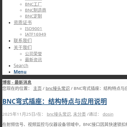
BNC工厂
BNC制造商
BNC定制
资质证书
ISO9001
IATF16949
联系我们
关于我们
公司荣誉
最新资讯
Search
Menu
博客 - 最新消息
您现在的位置：
主页
/
bnc接头常识
/
BNC弯式插座：结构特点与
BNC弯式插座：结构特点与应用说明
2025年11月25日
/
在：
bnc接头常识
,
未分类
/
通过：
dosin
在射频信号、视频监控与仪器设备领域中，BNC接口因其快速锁