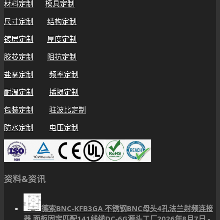
材料定制
模具定制
尺寸定制
结构定制
镀层定制
厚度定制
胶芯定制
阻抗定制
盐雾定制
频率定制
耐温定制
插损定制
包装定制
驻波比定制
防水定制
电压定制
资料&资讯
德索BNC-KFB3GA 不锈钢BNC母头4孔法兰射频连接
器 面板固定匹配141线缆DC-6G源头工厂
2026年8月7日 -