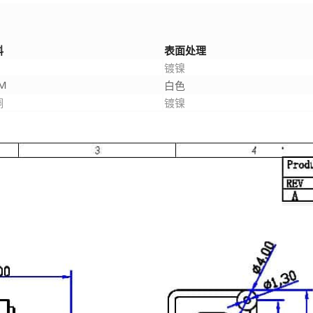
料
表面处理
镀镍
M
白色
铜
镀镍