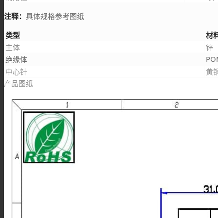
注释：
具体规格参考图纸
类型
材
主体
锌
PO
绝缘体
中心针
黄
产品图纸