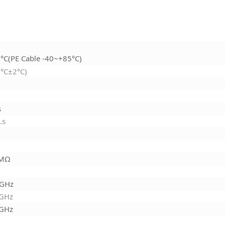
°C(PE Cable -40~+85°C)
°C±2°C)
s
.s
 MΩ
3GHz
3GHz
3GHz