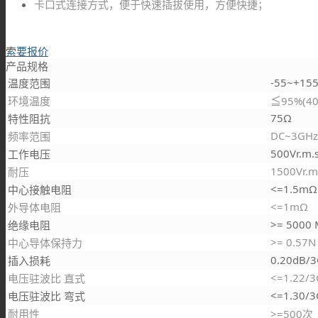
卡口式连接方式，便于快速插拔使用，方便快捷；
索要报价
产品规格
-55~+155
温度范围
环境温度
≦95%(40
75Ω
特性阻抗
DC~3GHz
频率范围
500Vr.m.
工作电压
1500Vr.m
耐压
<=1.5mΩ
中心接触电阻
<=1mΩ
外导体电阻
>= 5000
绝缘电阻
>= 0.57N
中心导体保持力
0.20dB/
插入损耗
<=1.22/
电压驻波比 直式
<=1.30/
电压驻波比 弯式
耐用性
>=500次