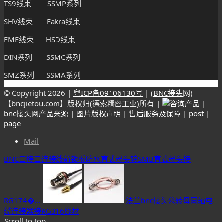
TS9线束 SSMP系列
SHV线束 Fakra线束
FME线束 HSD线束
DIN系列 SSMC系列
SMZ系列 SSMA系列
© Copyright
2026 |
粤ICP备09106130号
| (
BNC接头
网)
【bncjietou.com】版权归(德索精密工业)所有 |
|
bnc接头网产品来源
|
图片版权声明
|
售后服务及保障
|
post
|
page
Mail
BNC口接口连接线前锁板防水直式母头转SMB直式母头接
RG174�...
法兰bnc接头公转母同轴电
缆连接器接RG316线材
Scroll to top