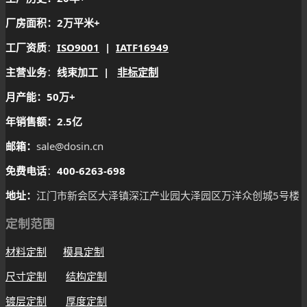
厂房面积：2万平米+
工厂资质
：
ISO9001
|
IATF16949
主营业务
：
线束加工 |
非标定制
月产能：50万+
年销售额：2.5亿
邮箱：
sale@dosin.cn
免费电话
：
400-6263-698
地址：
江门市新会区大泽镇深江产业园大泽园区万洋众创城5号楼
定制范围
材料定制
模具定制
尺寸定制
结构定制
镀层定制
厚度定制